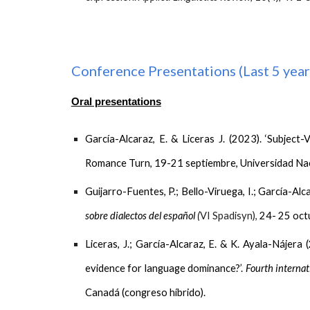
Conference Presentations (Last 5 year
Oral presentations
García-Alcaraz, E.
& Liceras J. (2023). ‘Subject
Romance Turn, 19-21 septiembre, Universidad Naci
Guijarro-Fuentes, P.; Bello-Viruega, I.;
García-Alca
sobre dialectos del español (
VI Spadisyn),
24- 25 octu
Liceras, J.;
García-Alcaraz, E.
& K. Ayala-Nájera (
evidence for language dominance?’.
Fourth interna
Canadá (congreso híbrido).