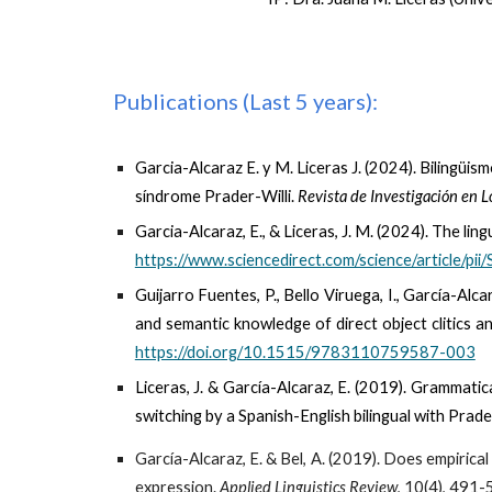
Publications (Last 5 years):
Garcia-Alcaraz E. y M. Liceras J. (2024). Bilingüism
síndrome Prader-Willi.
Revista de Investigación en 
Garcia-Alcaraz, E., & Liceras, J. M. (2024). The li
https://www.sciencedirect.com/science/article
Guijarro Fuentes, P., Bello Viruega, I.,
García-Alcar
and semantic knowledge of direct object clitics an
https://doi.org/10.1515/9783110759587-003
Liceras, J. &
García-Alcaraz, E
. (2019). Grammatic
switching by a Spanish-English bilingual with Prad
García-Alcaraz, E.
& Bel, A. (2019). Does empirical
expression.
Applied Linguistics Review
, 10(4), 491-