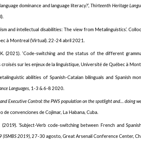
language dominance and language literacy?’,
Thirteenth Heritage Langu
).
alism and intellectual disabilities: The view from Metalinguistics’. Co
bec à Montreal (Virtual). 22-24 abril 2021.
. (2021). ‘Code-switching and the status of the different grammat
roisés sur les enjeux de la linguistique, Université de Québec à Montr
talinguistic abilities of Spanish-Catalan bilinguals and Spanish mo
mance Languages
, 1-3 & 6-8 2020.
 and Executive Control: the PWS population on the spotlight and… doing wel
o de convenciones de Cojimar, La Habana, Cuba.
.
(2019).
‘
Subject-Verb code-switching between French and Spanish
9 (ISMBS 2019),
27-30 agosto, Great Arsenali Conference Center, Cha