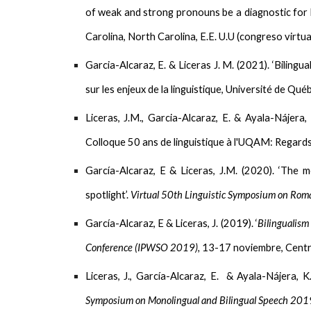
of weak and strong pronouns be a diagnostic for 
Carolina, North Carolina, E.E. U.U (congreso virtual
Garcia-Alcaraz, E.
& Liceras J. M. (2021). ‘Bilingu
sur les enjeux de la linguistique, Université de Qué
Liceras, J.M.,
Garcia-Alcaraz, E.
& Ayala-Nájera, K
Colloque 50 ans de linguistique à l'UQAM: Regards c
García-Alcaraz, E
& Liceras, J.M. (2020). ‘The me
spotlight’.
Virtual 50th Linguistic Symposium on Ro
García-Alcaraz, E
& Liceras, J. (2019). ‘
Bilingualism
Conference (IPWSO 2019),
13-17 noviembre, Centr
Liceras, J.,
García-Alcaraz, E
. & Ayala-Nájera, K
Symposium on Monolingual and Bilingual Speech 201