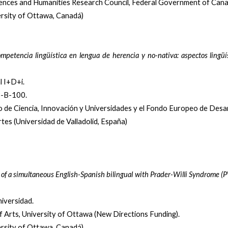
ciences and Humanities Research Council, Federal Government of Can
ersity of Ottawa, Canadá)
mpetencia lingüística en lengua de herencia y no-nativa: aspectos lingüíst
l I+D+i.
-B-100.
o de Ciencia, Innovación y Universidades y el Fondo Europeo de Desar
tes (Universidad de Valladolid, España)
es of a simultaneous English-Spanish bilingual with Prader-Willi Syndrome (
niversidad.
f Arts, University of Ottawa (New Directions Funding).
ersity of Ottawa, Canadá)