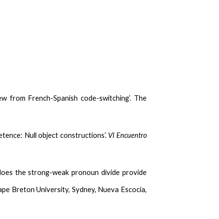
iew from French-Spanish code-switching’. The
etence: Null object constructions’.
VI Encuentro
does the strong-weak pronoun divide provide
Cape Breton University, Sydney, Nueva Escocia,