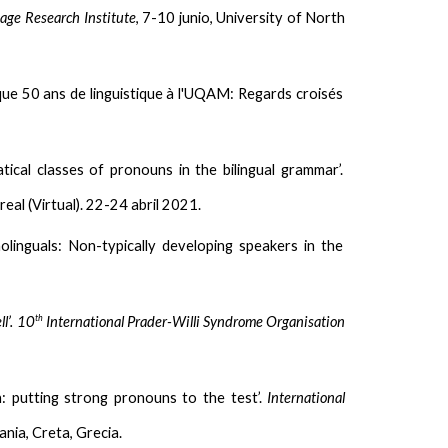
age Research Institute
, 7-10 junio, University of North
lloque 50 ans de linguistique à l'UQAM: Regards croisés
ical classes of pronouns in the bilingual grammar’.
eal (Virtual). 22-24 abril 2021.
nolinguals: Non-typically developing speakers in the
th
l’. 10
International Prader-Willi Syndrome Organisation
: putting strong pronouns to the test’.
International
nia, Creta, Grecia.