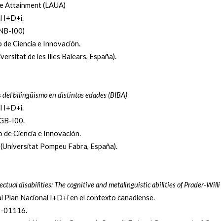
te Attainment (LAUA)
l I+D+i.
NB-I00)
o de Ciencia e Innovación.
ersitat de les Illes Balears, España).
s del bilingüismo en distintas edades (BIBA)
l I+D+i.
GB-I00.
o de Ciencia e Innovación.
n (Universitat Pompeu Fabra, España).
lectual disabilities: The cognitive and metalinguistic abilities of Prader-Wi
l Plan Nacional I+D+i en el contexto canadiense.
9-01116.