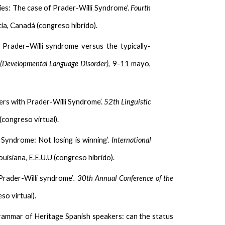
lities: The case of Prader-Willi Syndrome’.
Fourth
ia, Canadá (congreso híbrido).
h Prader–Willi syndrome versus the typically-
 (Developmental Language Disorder)
, 9-11 mayo,
akers with Prader-Willi Syndrome’.
52th Linguistic
(congreso virtual).
i Syndrome: Not losing is winning’.
International
ouisiana, E.E.U.U (congreso híbrido).
 Prader-Willi syndrome’
. 30th Annual Conference of the
so virtual).
grammar of Heritage Spanish speakers: can the status