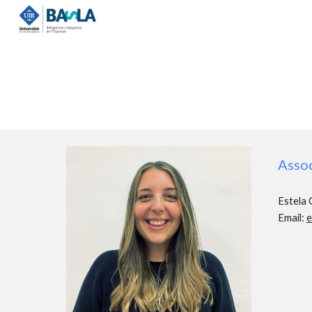
Sk
Assoc
Estela 
Email:
e