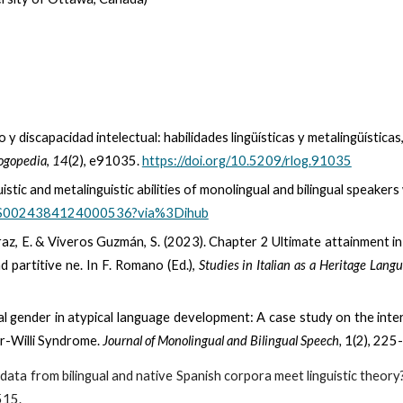
o y discapacidad intelectual: habilidades lingüísticas y metalingüísticas
Logopedia
,
14
(2), e91035.
https://doi.org/10.5209/rlog.91035
nguistic and metalinguistic abilities of monolingual and bilingual speak
/pii/S0024384124000536?via%3Dihub
az, E
. & Viveros Guzmán, S. (2023). Chapter 2 Ultimate attainment in
d partitive ne. In F. Romano (Ed.),
Studies in Italian as a Heritage Lang
al gender in atypical language development: A case study on the inte
er-Willi Syndrome.
Journal of Monolingual and Bilingual Speech,
1(2), 225
 data from bilingual and native Spanish corpora meet linguistic theory
515.