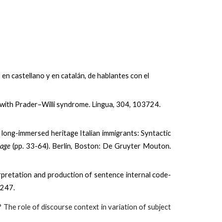
, en castellano y en catalán, de hablantes con el
ers with Prader–Willi syndrome. Lingua, 304, 103724.
 long-immersed heritage Italian immigrants: Syntactic
uage
(pp. 33-64). Berlin, Boston: De Gruyter Mouton.
rpretation and production of sentence internal code-
-247.
? The role of discourse context in variation of subject