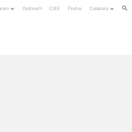
team
Outreach
CIEE
Find us
Colabora
ion