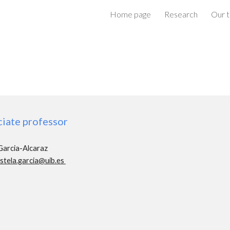
Home page
Research
Our 
ip to main content
Skip to navigat
iate professor
Garcia-Alcaraz
stela.garcia@uib.es